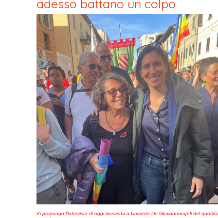
adesso battano un colpo
Vi propongo l'intervista di oggi rilasciata a Umberto De Giovannangeli del quotid